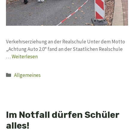
Verkehrserziehung an der Realschule Unter dem Motto
„Achtung Auto 2.0“ fand an der Staatlichen Realschule
…
Weiterlesen
Kategorien
Allgemeines
Im Notfall dürfen Schüler
alles!