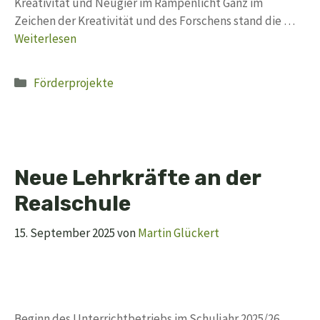
Kreativität und Neugier im Rampenlicht Ganz im
Zeichen der Kreativität und des Forschens stand die …
Weiterlesen
Kategorien
Förderprojekte
Neue Lehrkräfte an der
Realschule
15. September 2025
von
Martin Glückert
Beginn des Unterrichtbetriebs im Schuljahr 2025/26