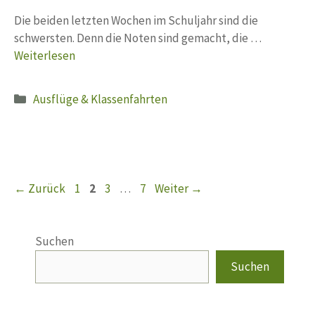
Die beiden letzten Wochen im Schuljahr sind die
schwersten. Denn die Noten sind gemacht, die …
Weiterlesen
Kategorien
Ausflüge & Klassenfahrten
Seite
Seite
Seite
Seite
←
Zurück
1
2
3
…
7
Weiter
→
Suchen
Suchen