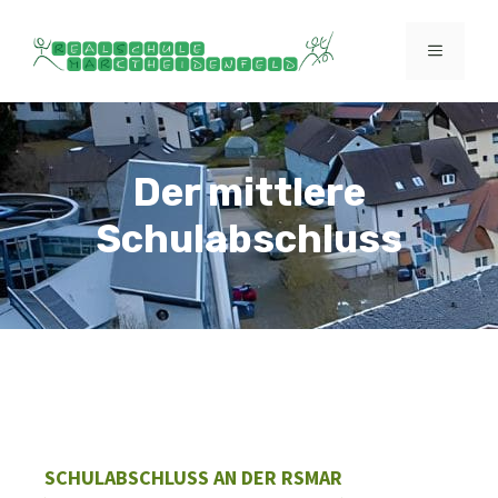
Zum
Inhalt
MENÜ
springen
Der mittlere
Schulabschluss
SCHULABSCHLUSS AN DER RSMAR