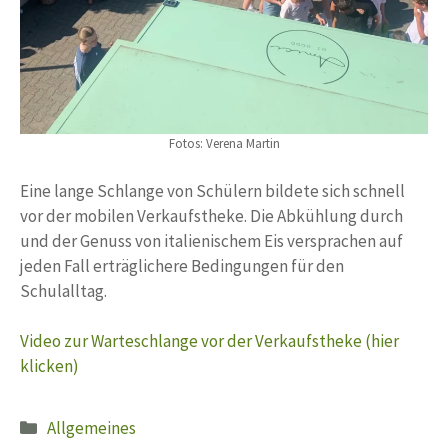
Fotos: Verena Martin
Eine lange Schlange von Schülern bildete sich schnell
vor der mobilen Verkaufstheke. Die Abkühlung durch
und der Genuss von italienischem Eis versprachen auf
jeden Fall erträglichere Bedingungen für den
Schulalltag.
Video zur Warteschlange vor der Verkaufstheke (hier
klicken)
Kategorien
Allgemeines