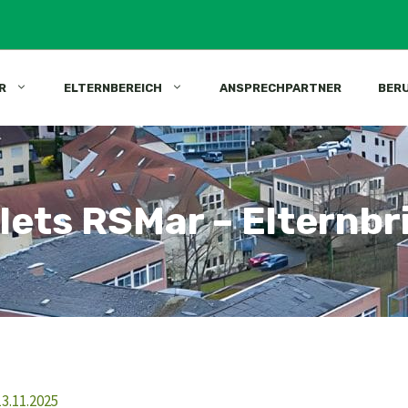
R
ELTERNBEREICH
ANSPRECHPARTNER
BER
lets RSMar – Elternbr
3.11.2025