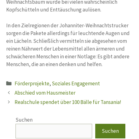
Weihnachtsbaum würde bei vielen wahrscheinlich
Kopfschütteln und Enttäuschung aulösen.
In den Zielregionen der Johanniter-Weihnachtstrucker
sorgen die Pakete allerdings für leuchtende Augen und
ein Lächeln. Schließlich vermitteln sie abgesehen vom
reinen Nährwert der Lebensmittel allen ärmeren und
schwächeren Menschen in einer Notlage: Es gibt andere
Menschen, die an einen denken und helfen.
Kategorien
Förderprojekte
,
Soziales Engagement
Abschied vom Hausmeister
Realschule spendet über 100 Bälle für Tansania!
Suchen
Suchen