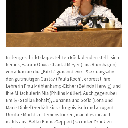
In den geschickt dargestellten Rückblenden stellt sich
heraus, warum Olivia-Chantal Meyer (Lina Blumhagen)
von allen nur die „Bitch“ genannt wird. Sie drangsaliert
den gutmütigen Gustav (Paula Koch), erpresst ihre
Lehrerin Frau Mühlenkamp-Eicher (Belinda Herwig) und
ihre Mitschülerin Mia (Philina Müller). Auch gegenüber
Emily (Stella Ehehalt), Johanna und Sofie (Lena und
Marie Dinkel) verhält sie sich egoistisch und arrogant.
Um ihre Macht zu demonstrieren, macht es ihr auch
nichts aus, Bella (Emma Geppert) so unter Druck zu