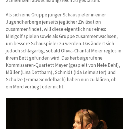
Szenen sehr abwechslungsreich zu gestalten.
Als sich eine Gruppe junger Schauspieler in einer
Jugendherberge jenseits jeglicher Zivilisation
zusammenfindet, will diese eigentlich nur eines:
Minigolf spielen sowie als Gruppe zusammenwachsen,
um bessere Schauspieler zu werden. Das ändert sich
jedoch schlagartig, sobald Olivia-Chantal Meier reglos in
ihrem Bett gefunden wird. Das herbeigerufene
Kommissaren-Quartett Mayer (gespielt von Nele Behl),
Müller (Lina Dettbarn), Schmidt (Ida Leimeister) und
Schulze (Emma Sendelbach) haben nun zu klären, ob
ein Mord vorliegt oder nicht.