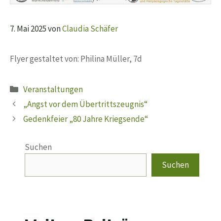
7. Mai 2025
von
Claudia Schäfer
Flyer gestaltet von: Philina Müller, 7d
Kategorien
Veranstaltungen
„Angst vor dem Übertrittszeugnis“
Gedenkfeier „80 Jahre Kriegsende“
Suchen
Suchen