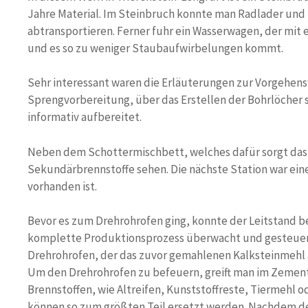
Jahre Material. Im Steinbruch konnte man Radlader und
abtransportieren. Ferner fuhr ein Wasserwagen, der mit 
und es so zu weniger Staubaufwirbelungen kommt.
Sehr interessant waren die Erläuterungen zur Vorgehe
Sprengvorbereitung, über das Erstellen der Bohrlöcher s
informativ aufbereitet.
Neben dem Schottermischbett, welches dafür sorgt das
Sekundärbrennstoffe sehen. Die nächste Station war ei
vorhanden ist.
Bevor es zum Drehrohrofen ging, konnte der Leitstand b
komplette Produktionsprozess überwacht und gesteuer
Drehrohrofen, der das zuvor gemahlenen Kalksteinmehl a
Um den Drehrohrofen zu befeuern, greift man im Zemen
Brennstoffen, wie Altreifen, Kunststoffreste, Tiermehl od
können so zum größten Teil ersetzt werden. Nachdem d