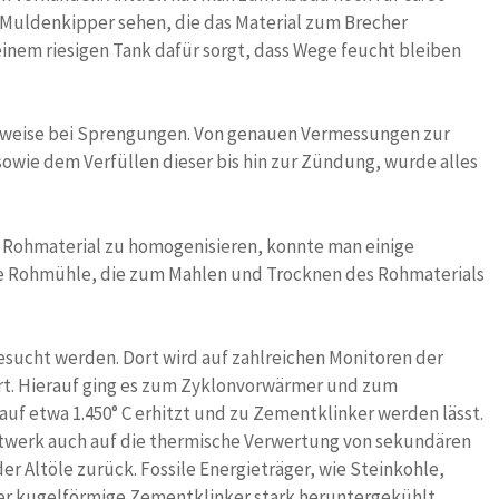
 Muldenkipper sehen, die das Material zum Brecher
einem riesigen Tank dafür sorgt, dass Wege feucht bleiben
nsweise bei Sprengungen. Von genauen Vermessungen zur
owie dem Verfüllen dieser bis hin zur Zündung, wurde alles
 Rohmaterial zu homogenisieren, konnte man einige
ne Rohmühle, die zum Mahlen und Trocknen des Rohmaterials
esucht werden. Dort wird auf zahlreichen Monitoren der
t. Hierauf ging es zum Zyklonvorwärmer und zum
uf etwa 1.450° C erhitzt und zu Zementklinker werden lässt.
twerk auch auf die thermische Verwertung von sekundären
er Altöle zurück. Fossile Energieträger, wie Steinkohle,
er kugelförmige Zementklinker stark heruntergekühlt