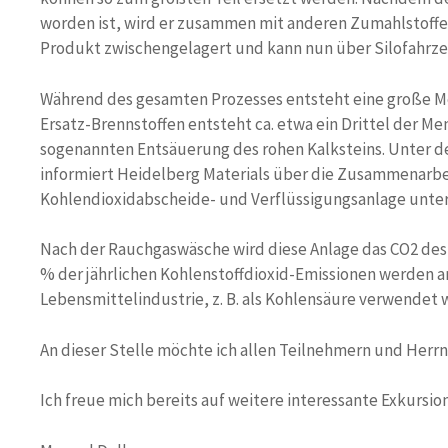
worden ist, wird er zusammen mit anderen Zumahlstoffen
Produkt zwischengelagert und kann nun über Silofahrze
Während des gesamten Prozesses entsteht eine große M
Ersatz-Brennstoffen entsteht ca. etwa ein Drittel der Me
sogenannten Entsäuerung des rohen Kalksteins. Unter 
informiert Heidelberg Materials über die Zusammenarbe
Kohlendioxidabscheide- und Verflüssigungsanlage unt
Nach der Rauchgaswäsche wird diese Anlage das CO2 des
% der jährlichen Kohlenstoffdioxid-Emissionen werden an
Lebensmittelindustrie, z. B. als Kohlensäure verwendet
An dieser Stelle möchte ich allen Teilnehmern und Herrn
Ich freue mich bereits auf weitere interessante Exkursion