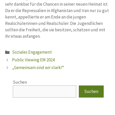
sehr dankbar für die Chancen in seiner neuen Heimat ist.
Da er die Repressalien in Afghanistan und Iran nur zu gut
kennt, appellierte er am Ende an die jungen
Realschülerinnen und Realschüler: Die Jugendlichen
sollten die Freiheit, die sie besitzen, schätzen und mit
ihr etwas anfangen.
Kategorien
Soziales Engagement
Public Viewing EM 2024
„Gemeinsam sind wir stark!“
Suchen
Suchen